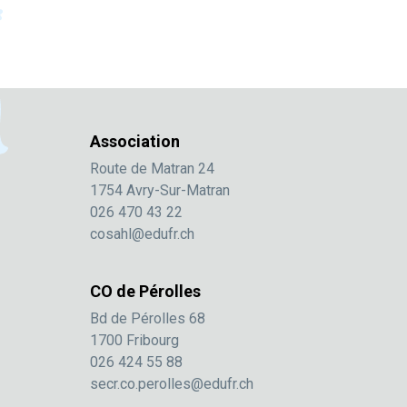
Association
Route de Matran 24
1754 Avry-Sur-Matran
026 470 43 22
cosahl@edufr.ch
CO de Pérolles
Bd de Pérolles 68
1700 Fribourg
026 424 55 88
secr.co.perolles@edufr.ch