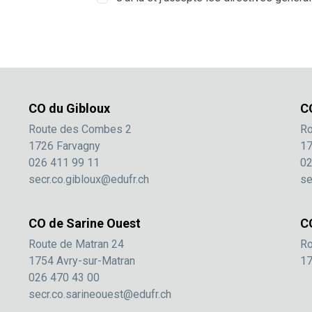
CO du Gibloux
C
Route des Combes 2
Ro
1726 Farvagny
17
026 411 99 11
02
secr.co.gibloux@edufr.ch
se
CO de Sarine Ouest
C
Route de Matran 24
Ro
1754 Avry-sur-Matran
17
026 470 43 00
secr.co.sarineouest@edufr.ch