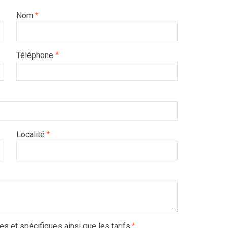
Nom
*
Téléphone
*
Localité
*
es et spécifiques ainsi que les tarifs.
*