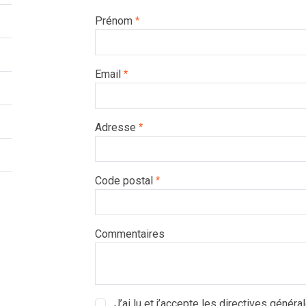
Prénom
*
Email
*
Adresse
*
Code postal
*
Commentaires
J’ai lu et j’accepte les directives général