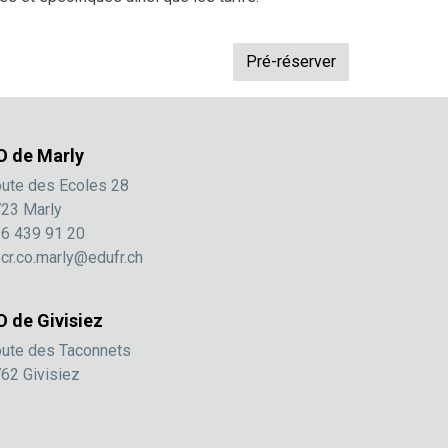
O de Marly
ute des Ecoles 28
23 Marly
6 439 91 20
cr.co.marly@edufr.ch
O de Givisiez
ute des Taconnets
62 Givisiez