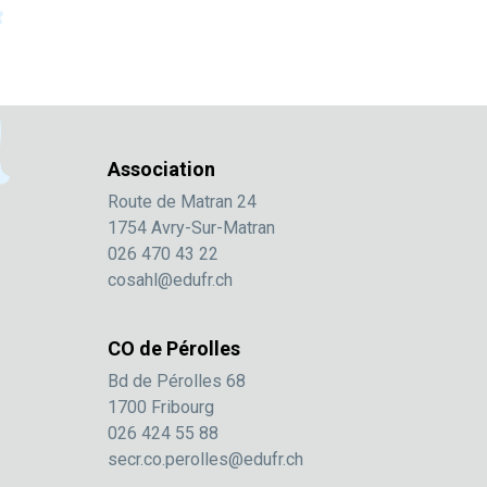
Association
Route de Matran 24
1754 Avry-Sur-Matran
026 470 43 22
cosahl@edufr.ch
CO de Pérolles
Bd de Pérolles 68
1700 Fribourg
026 424 55 88
secr.co.perolles@edufr.ch