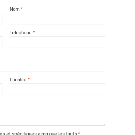
Nom
*
Téléphone
*
Localité
*
es et spécifiques ainsi que les tarifs.
*