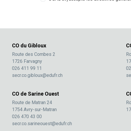
CO du Gibloux
C
Route des Combes 2
Ro
1726 Farvagny
17
026 411 99 11
02
secr.co.gibloux@edufr.ch
se
CO de Sarine Ouest
C
Route de Matran 24
Ro
1754 Avry-sur-Matran
17
026 470 43 00
secr.co.sarineouest@edufr.ch