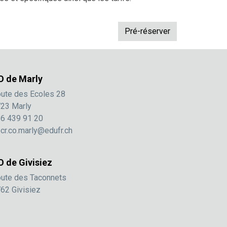
O de Marly
ute des Ecoles 28
23 Marly
6 439 91 20
cr.co.marly@edufr.ch
O de Givisiez
ute des Taconnets
62 Givisiez