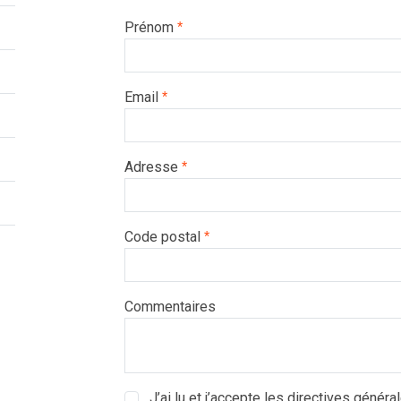
Prénom
*
Email
*
Adresse
*
Code postal
*
Commentaires
J’ai lu et j’accepte les directives général