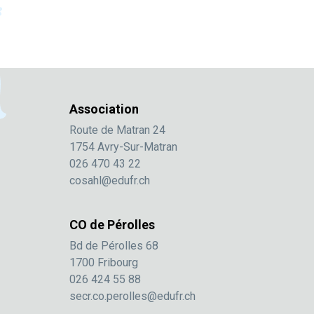
Association
Route de Matran 24
1754 Avry-Sur-Matran
026 470 43 22
cosahl@edufr.ch
CO de Pérolles
Bd de Pérolles 68
1700 Fribourg
026 424 55 88
secr.co.perolles@edufr.ch