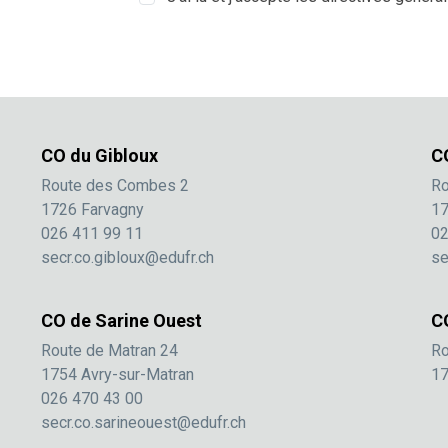
CO du Gibloux
C
Route des Combes 2
Ro
1726 Farvagny
17
026 411 99 11
02
secr.co.gibloux@edufr.ch
se
CO de Sarine Ouest
C
Route de Matran 24
Ro
1754 Avry-sur-Matran
17
026 470 43 00
secr.co.sarineouest@edufr.ch