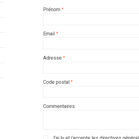
Prénom
*
Email
*
Adresse
*
Code postal
*
Commentaires
J’ai lu et j’accepte les directives général