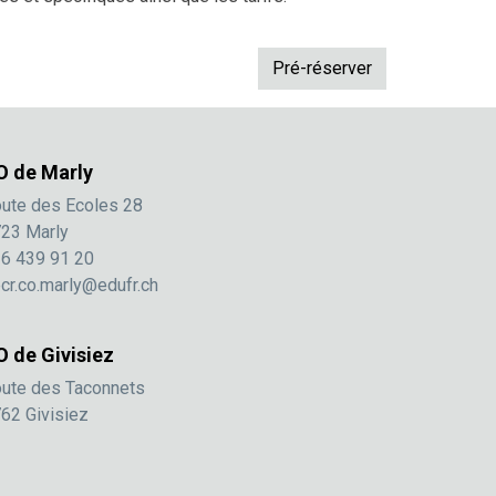
O de Marly
ute des Ecoles 28
23 Marly
6 439 91 20
cr.co.marly@edufr.ch
O de Givisiez
ute des Taconnets
62 Givisiez