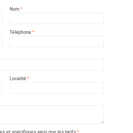
Nom
*
Téléphone
*
Localité
*
es et spécifiques ainsi que les tarifs.
*