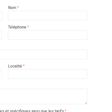
Nom
*
Téléphone
*
Localité
*
es et spécifiques ainsi que les tarifs.
*