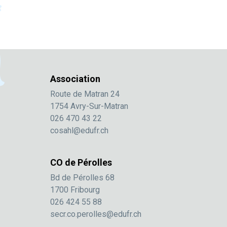
Association
Route de Matran 24
1754 Avry-Sur-Matran
026 470 43 22
cosahl@edufr.ch
CO de Pérolles
Bd de Pérolles 68
1700 Fribourg
026 424 55 88
secr.co.perolles@edufr.ch