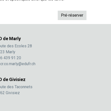
O de Marly
ute des Ecoles 28
23 Marly
6 439 91 20
cr.co.marly@edufr.ch
O de Givisiez
ute des Taconnets
62 Givisiez