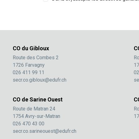
CO du Gibloux
C
Route des Combes 2
Ro
1726 Farvagny
17
026 411 99 11
02
secr.co.gibloux@edufr.ch
se
CO de Sarine Ouest
C
Route de Matran 24
Ro
1754 Avry-sur-Matran
17
026 470 43 00
secr.co.sarineouest@edufr.ch