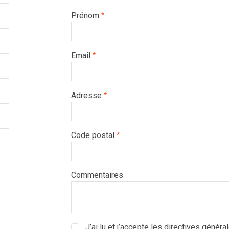
Prénom
*
Email
*
Adresse
*
Code postal
*
Commentaires
J’ai lu et j’accepte les directives général