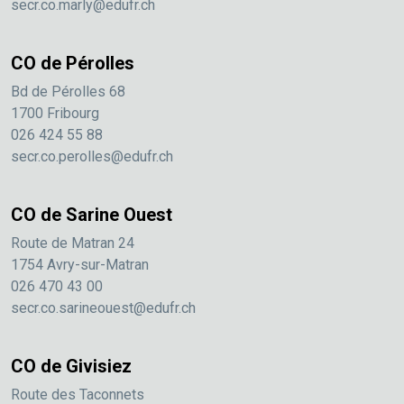
secr.co.marly@edufr.ch
CO de Pérolles
Bd de Pérolles 68
1700 Fribourg
026 424 55 88
secr.co.perolles@edufr.ch
CO de Sarine Ouest
Route de Matran 24
1754 Avry-sur-Matran
026 470 43 00
secr.co.sarineouest@edufr.ch
CO de Givisiez
Route des Taconnets