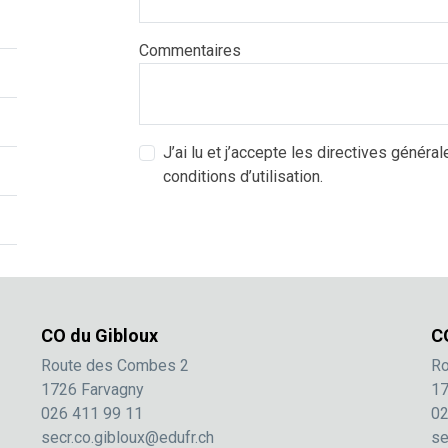
Commentaires
J’ai lu et j’accepte les directives général
conditions d’utilisation.
CO du Gibloux
C
Route des Combes 2
Ro
1726 Farvagny
17
026 411 99 11
02
secr.co.gibloux@edufr.ch
se