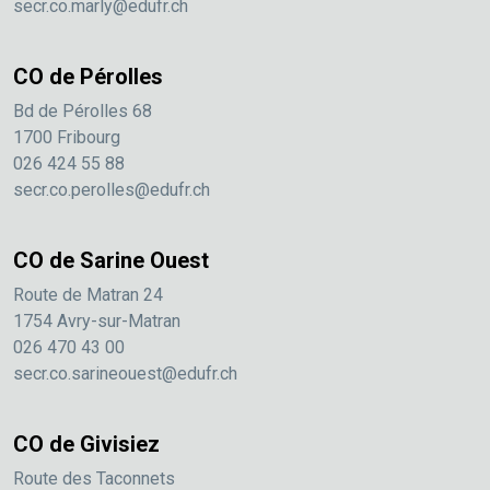
secr.co.marly@edufr.ch
CO de Pérolles
Bd de Pérolles 68
1700 Fribourg
026 424 55 88
secr.co.perolles@edufr.ch
CO de Sarine Ouest
Route de Matran 24
1754 Avry-sur-Matran
026 470 43 00
secr.co.sarineouest@edufr.ch
CO de Givisiez
Route des Taconnets