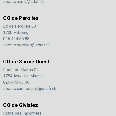
secr.co.marly@edufr.ch
CO de Pérolles
Bd de Pérolles 68
1700 Fribourg
026 424 55 88
secr.co.perolles@edufr.ch
CO de Sarine Ouest
Route de Matran 24
1754 Avry-sur-Matran
026 470 43 00
secr.co.sarineouest@edufr.ch
CO de Givisiez
Route des Taconnets