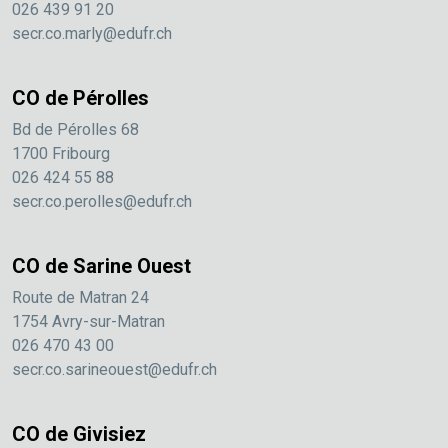
026 439 91 20
secr.co.marly@edufr.ch
CO de Pérolles
Bd de Pérolles 68
1700 Fribourg
026 424 55 88
secr.co.perolles@edufr.ch
CO de Sarine Ouest
Route de Matran 24
1754 Avry-sur-Matran
026 470 43 00
secr.co.sarineouest@edufr.ch
CO de Givisiez