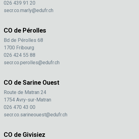
026 439 91 20
secr.co.marly@edufr.ch
CO de Pérolles
Bd de Pérolles 68
1700 Fribourg
026 424 55 88
secr.co.perolles@edufr.ch
CO de Sarine Ouest
Route de Matran 24
1754 Avry-sur-Matran
026 470 43 00
secr.co.sarineouest@edufr.ch
CO de Givisiez