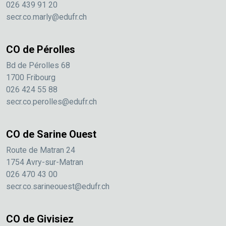
026 439 91 20
secr.co.marly@edufr.ch
CO de Pérolles
Bd de Pérolles 68
1700 Fribourg
026 424 55 88
secr.co.perolles@edufr.ch
CO de Sarine Ouest
Route de Matran 24
1754 Avry-sur-Matran
026 470 43 00
secr.co.sarineouest@edufr.ch
CO de Givisiez