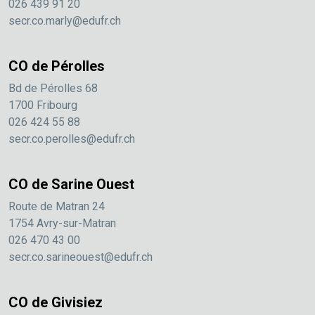
026 439 91 20
secr.co.marly@edufr.ch
CO de Pérolles
Bd de Pérolles 68
1700 Fribourg
026 424 55 88
secr.co.perolles@edufr.ch
CO de Sarine Ouest
Route de Matran 24
1754 Avry-sur-Matran
026 470 43 00
secr.co.sarineouest@edufr.ch
CO de Givisiez