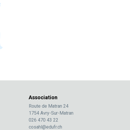
Association
Route de Matran 24
1754 Avry-Sur-Matran
026 470 43 22
cosahl@edufr.ch