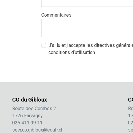
Commentaires
J’ai lu et j’accepte les directives général
conditions d’utilisation.
CO du Gibloux
C
Route des Combes 2
Ro
1726 Farvagny
17
026 411 99 11
02
secr.co.gibloux@edufr.ch
se