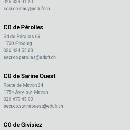
026 439 91 20
secr.co.marly@edufr.ch
CO de Pérolles
Bd de Pérolles 68
1700 Fribourg
026 424 55 88
secr.co.perolles@edufr.ch
CO de Sarine Ouest
Route de Matran 24
1754 Avry-sur-Matran
026 470 43 00
secr.co.sarineouest@edufr.ch
CO de Givisiez