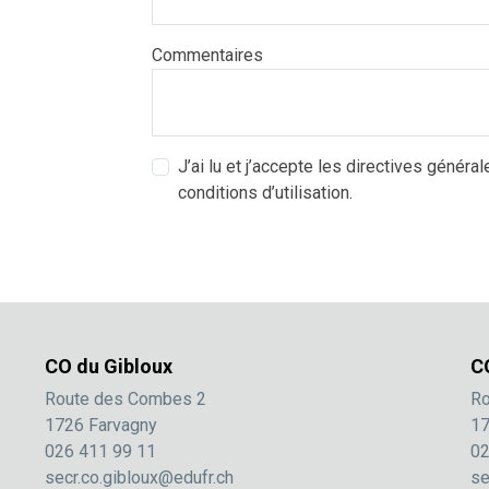
Commentaires
J’ai lu et j’accepte les directives général
conditions d’utilisation.
CO du Gibloux
C
Route des Combes 2
Ro
1726 Farvagny
17
026 411 99 11
02
secr.co.gibloux@edufr.ch
se