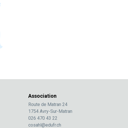
Association
Route de Matran 24
1754 Avry-Sur-Matran
026 470 43 22
cosahl@edufr.ch