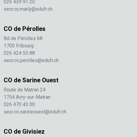
026 439 91 20
secr.co.marly@edufr.ch
CO de Pérolles
Bd de Pérolles 68
1700 Fribourg
026 424 55 88
secr.co.perolles@edufr.ch
CO de Sarine Ouest
Route de Matran 24
1754 Avry-sur-Matran
026 470 43 00
secr.co.sarineouest@edufr.ch
CO de Givisiez