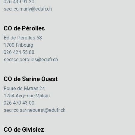
026 439 91 20
secr.co.marly@edufr.ch
CO de Pérolles
Bd de Pérolles 68
1700 Fribourg
026 424 55 88
secr.co.perolles@edufr.ch
CO de Sarine Ouest
Route de Matran 24
1754 Avry-sur-Matran
026 470 43 00
secr.co.sarineouest@edufr.ch
CO de Givisiez