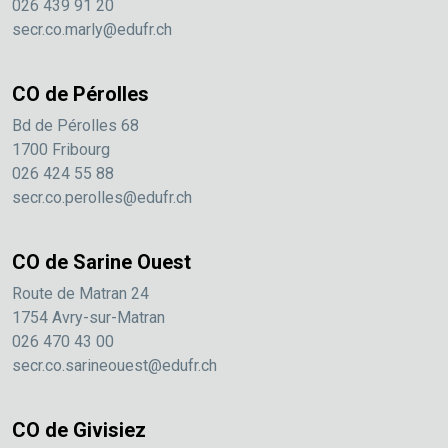
026 439 91 20
secr.co.marly@edufr.ch
CO de Pérolles
Bd de Pérolles 68
1700 Fribourg
026 424 55 88
secr.co.perolles@edufr.ch
CO de Sarine Ouest
Route de Matran 24
1754 Avry-sur-Matran
026 470 43 00
secr.co.sarineouest@edufr.ch
CO de Givisiez