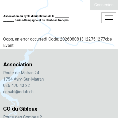
Connexion
Oops, an error occurred! Code: 2026080813122751277cbe
Event:
Association
Route de Matran 24
1754 Avry-Sur-Matran
026 470 43 22
cosahl@edufr.ch
CO du Gibloux
Route des Combes 2