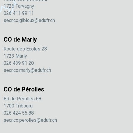
1726 Farvagny
026 411 99 11
secr.co.gibloux@edufr.ch
CO de Marly
Route des Ecoles 28
1723 Marly
026 439 91 20
secr.co.marly@edufr.ch
CO de Pérolles
Bd de Pérolles 68
1700 Fribourg
026 424 55 88
secr.co.perolles@edufr.ch