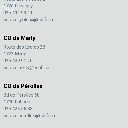
1726 Farvagny
026 411 99 11
secr.co.gibloux@edufr.ch
CO de Marly
Route des Ecoles 28
1723 Marly
026 439 91 20
secr.co.marly@edufr.ch
CO de Pérolles
Bd de Pérolles 68
1700 Fribourg
026 424 55 88
secr.co.perolles@edufr.ch