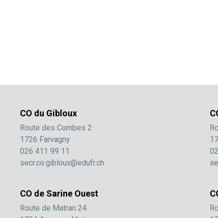
CO du Gibloux
C
Route des Combes 2
Ro
1726 Farvagny
17
026 411 99 11
02
secr.co.gibloux@edufr.ch
se
CO de Sarine Ouest
C
Route de Matran 24
Ro