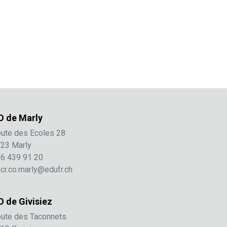
O de Marly
ute des Ecoles 28
23 Marly
6 439 91 20
cr.co.marly@edufr.ch
O de Givisiez
ute des Taconnets