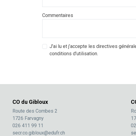
Commentaires
J’ai lu et j’accepte les directives général
conditions d’utilisation.
CO du Gibloux
C
Route des Combes 2
Ro
1726 Farvagny
17
026 411 99 11
02
secr.co.gibloux@edufr.ch
se