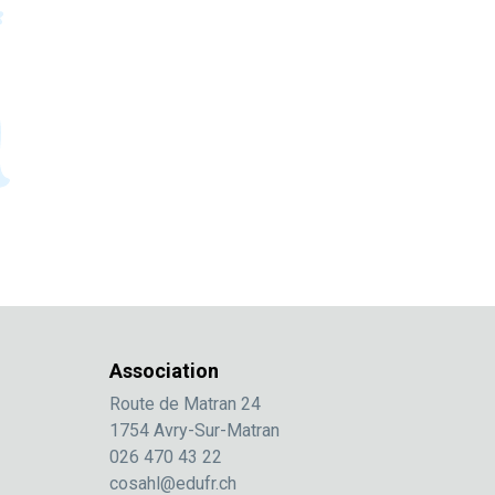
Association
Route de Matran 24
1754 Avry-Sur-Matran
026 470 43 22
cosahl@edufr.ch