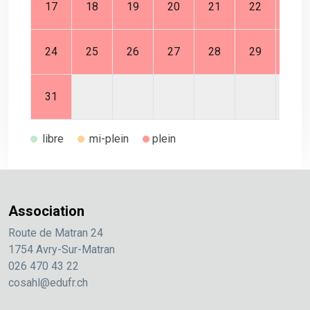
17
18
19
20
21
22
23
24
25
26
27
28
29
30
31
01
02
03
04
05
06
libre
mi-plein
plein
Association
Route de Matran 24
1754 Avry-Sur-Matran
026 470 43 22
cosahl@edufr.ch